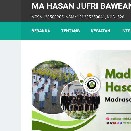
MA HASAN JUFRI BAWEA
NPSN : 20580205, NSM : 131235250041, NUS : 526
BERANDA
TENTANG
KEGIATAN
INTR