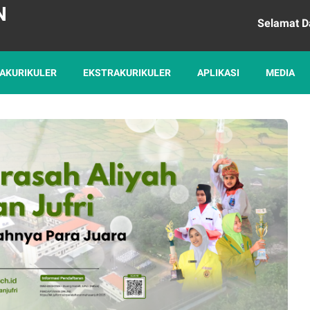
N
Selamat Datang di 
AKURIKULER
EKSTRAKURIKULER
APLIKASI
MEDIA