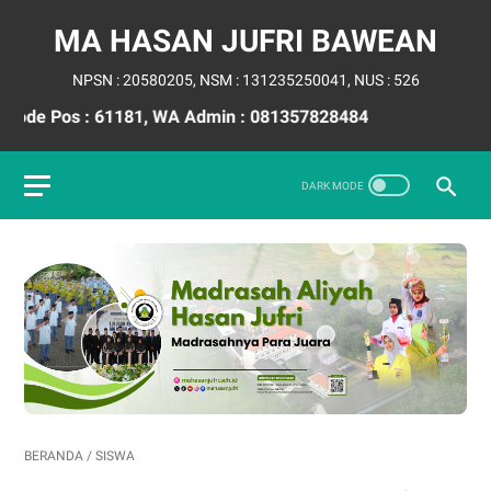
MA HASAN JUFRI BAWEAN
NPSN : 20580205, NSM : 131235250041, NUS : 526
e Pos : 61181, WA Admin : 081357828484
BERANDA
/
SISWA