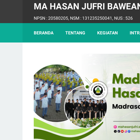
MA HASAN JUFRI BAWEA
awean, Alamat : Jl. Raya Kebunagung, Ds. Lebak, Kec. Sangk
NPSN : 20580205, NSM : 131235250041, NUS : 526
BERANDA
TENTANG
KEGIATAN
INTR