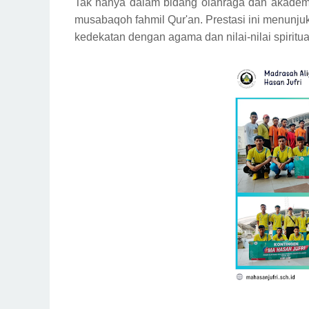
Tak hanya dalam bidang olahraga dan akademi
musabaqoh fahmil Qur'an. Prestasi ini menunj
kedekatan dengan agama dan nilai-nilai spiritu