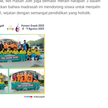
k, MA Hasan Jufri juga berhasil meraih harapan 3 dalam
ukkan bahwa madrasah ini mendorong siswa untuk menjalin
al, sejalan dengan semangat pendidikan yang holistik.