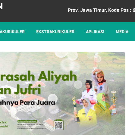
N
apura, Kab. Gresik, Prov. Jawa Timur, Kode Pos : 61181, WA
AKURIKULER
EKSTRAKURIKULER
APLIKASI
MEDIA