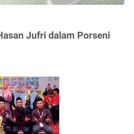
asan Jufri dalam Porseni